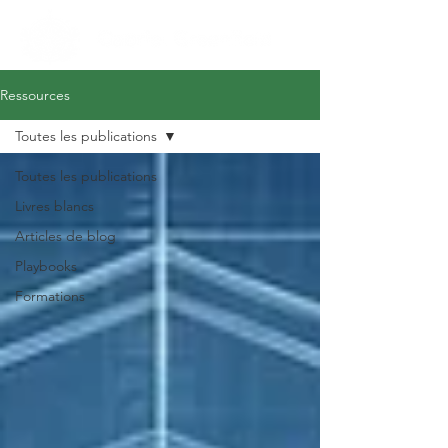
Ressources
Toutes les publications
Toutes les publications
Livres blancs
Articles de blog
Playbooks
Formations