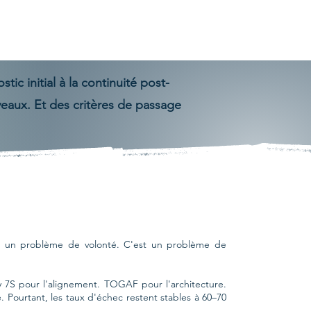
ires
Recrutement
Ressources
Contact
ic initial à la continuité post-
veaux. Et des critères de passage
pas un problème de volonté. C'est un problème de
7S pour l'alignement. TOGAF pour l'architecture.
. Pourtant, les taux d'échec restent stables à 60–70