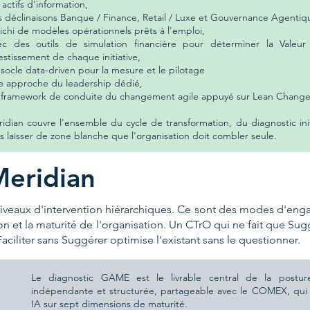
 actifs d'information,
 déclinaisons Banque / Finance, Retail / Luxe et Gouvernance Agentiq
ichi de modèles opérationnels prêts à l'emploi,
ec des outils de simulation financière pour déterminer la Valeu
estissement de chaque initiative,
socle data-driven pour la mesure et le pilotage
e approche du leadership dédié,
 framework de conduite du changement agile appuyé sur Lean Chan
idian couvre l'ensemble du cycle de transformation, du diagnostic init
s laisser de zone blanche que l'organisation doit combler seule.
Meridian
niveaux d'intervention hiérarchiques. Ce sont des modes d'eng
 et la maturité de l'organisation. Un CTrO qui ne fait que Sugg
aciliter sans Suggérer optimise l'existant sans le questionner.
Le diagnostic GAME est le livrable central de la postur
indépendante et structurée, partageable avec le COMEX, qui o
IA sur sept dimensions de maturité.