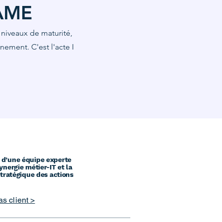
GAME
niveaux de maturité,
nement. C'est l'acte I
 d’une équipe experte
ynergie métier-IT et la
stratégique des actions
s client >