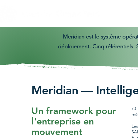
Meridian est le système opérato
déploiement. Cinq référentiels. 
Meridian — Intellig
Un framework pour
70 
mé
l'entreprise en
Les
mouvement
SAF
% d