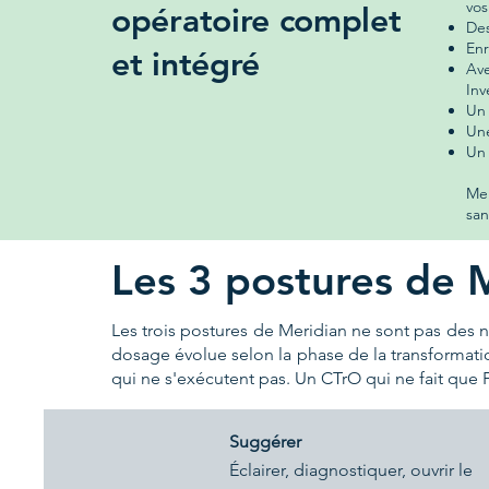
vos
opératoire complet
Des
Enr
et intégré
Av
Inv
Un 
​Un
Un
Mer
san
Les 3 postures de 
Les trois postures de Meridian ne sont pas des 
dosage évolue selon la phase de la transformation
qui ne s'exécutent pas. Un CTrO qui ne fait que F
Suggérer
Éclairer, diagnostiquer, ouvrir le