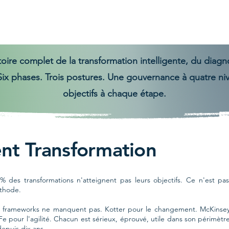
GAME
Notre identité
Cas client
Partena
ire complet de la transformation intelligente, du diagnost
Six phases. Trois postures. Une gouvernance à quatre ni
objectifs à chaque étape.
ent Transformation
% des transformations n'atteignent pas leurs objectifs. Ce n'est 
thode.
 frameworks ne manquent pas. Kotter pour le changement. McKinsey 
e pour l'agilité. Chacun est sérieux, éprouvé, utile dans son périmètre
epuis dix ans.