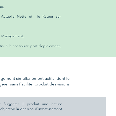
ue,
r Actuelle Nette et le Retour sur
ge Management.
ial à la continuité post-déploiement,
agement simultanément actifs, dont le
érer sans Faciliter produit des visions
e Suggérer. Il produit une lecture
bjective la décision d'investissement