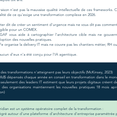
raison n'est pas la mauvaise qualité intellectuelle de ces frameworks.
alité de ce qu'exige une transformation complexe en 2026.
ter dit de créer un sentiment d'urgence mais ne vous dit pas comment
ngible pour un COMEX.
GAF vous aide à cartographier l'architecture cible mais ne gouve
doption des nouvelles pratiques.
e organise la delivery IT mais ne couvre pas les chantiers métier, RH ou
aucun d'eux n'a été conçu pour l'IA agentique.
 des transformations n'atteignent pas leurs objectifs (McKinsey, 2023)
Md$ dépensés chaque année en conseil en transformation dans le mon
 seulement des leaders IT estiment que leurs projets digitaux créent de 
 des organisations maintiennent les nouvelles pratiques 18 mois apr
ion)
idian est un système opératoire complet de la transformation :
égré autour d'une plateforme d'architecture d'entreprise paramétrée pour