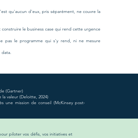
 C'est qu'aucun d'eux, pris séparément, ne couvre la
 construire le business case qui rend cette urgence
rne pas le programme qui s'y rend, ni ne mesure
 data.
de (Gartner)
la valeur (Deloitte, 2024)
ès une mission de conseil (McKinsey post-
 piloter vos défis, vos initiatives et