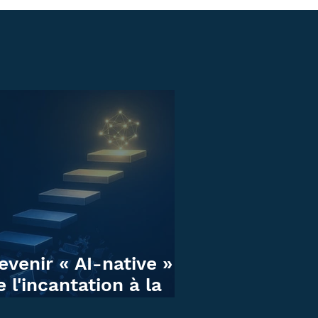
evenir « AI-native » :
e l'incantation à la
iscipline