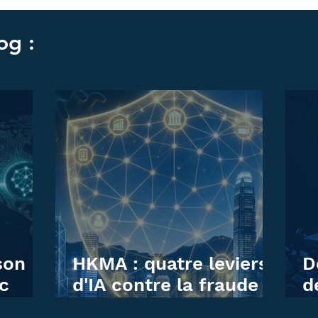
og :
son
HKMA : quatre leviers
D
c
d'IA contre la fraude
d
llions
financière à Hong
d