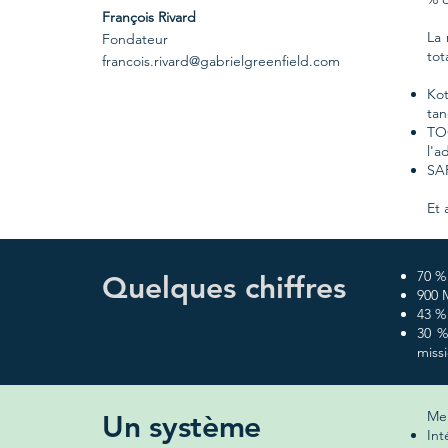
François Rivard
La 
Fondateur
tot
francois.rivard@gabrielgreenfield.com
Kot
ta
TO
l'a
SAF
Et 
70 %
Quelques chiffres
900 
43 %
30 %
miss
Mer
Un système
Int