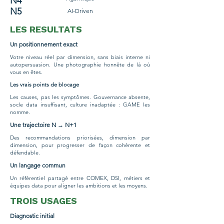
N4
N5
AI-Driven
LES RESULTATS
Un positionnement exact
Votre niveau réel par dimension, sans biais interne ni
autopersuasion. Une photographie honnête de là où
vous en êtes.
Les vrais points de blocage
Les causes, pas les symptômes. Gouvernance absente,
socle data insuffisant, culture inadaptée : GAME les
nomme.
Une trajectoire N → N+1
Des recommandations priorisées, dimension par
dimension, pour progresser de façon cohérente et
défendable.
Un langage commun
Un référentiel partagé entre COMEX, DSI, métiers et
équipes data pour aligner les ambitions et les moyens.
TROIS USAGES
Diagnostic initial