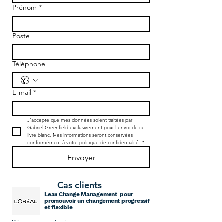
Prénom
*
Poste
Téléphone
E-mail
*
J'accepte que mes données soient traitées par 
Gabriel Greenfield exclusivement pour l'envoi de ce 
livre blanc. Mes informations seront conservées 
conformément à votre politique de confidentialité.
*
Envoyer
Cas clients
Lean Change Management pour
promouvoir un changement progressif
et flexible