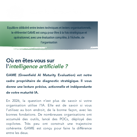
Equilibre délibéré entre leviers techniques et leviers organisationnels,
le référentiel GAME est conçu pour être à la fois stratégique et
opérationnel, avec une évaluation complète, à l'échelle, de
l'organisation
Où en êtes-vous sur
l'
intelligence artificielle
?
GAME (Greenfield AI Maturity Evaluation) est notre
cadre propriétaire de diagnostic stratégique. Il vous
donne une lecture précise, actionnelle et indépendante
de votre maturité IA.
En 2026, la question n'est plus de savoir si votre
organisation utilise l'IA. Elle est de savoir si vous
l'utilisez au bon endroit, de la bonne façon, avec les
bonnes fondations.
De nombreuses organisations ont
accumulé des outils, lancé des POCs, déployé des
copilotes. Très peu ont construit une trajectoire
cohérente. GAME est conçu pour faire la différence
entre les deux.