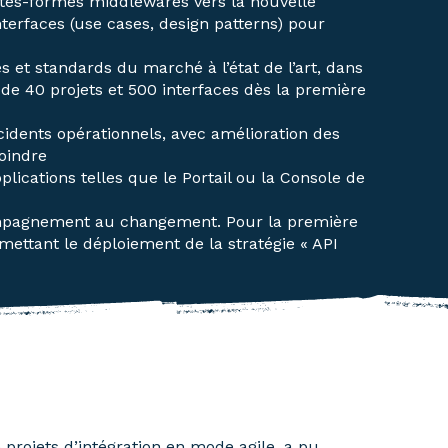
lates-formes middlewares vers la nouvelle
nterfaces (use cases, design patterns) pour
s et standards du marché à l’état de l’art, dans
de 40 projets et 500 interfaces dès la première
cidents opérationnels, avec amélioration des
oindre
lications telles que le Portail ou la Console de
compagnement au changement. Pour la première
rmettant le déploiement de la stratégie « API
e projets d’intégration en mode agile, a pu