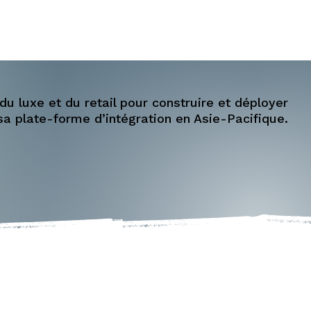
ires
Recrutement
Ressources
Contact
du luxe et du retail pour construire et déployer
sa plate-forme d’intégration en Asie-Pacifique.