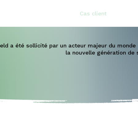
GAME
Notre identité
Cas client
Partena
ield a été sollicité par un acteur majeur du monde 
la nouvelle génération de 