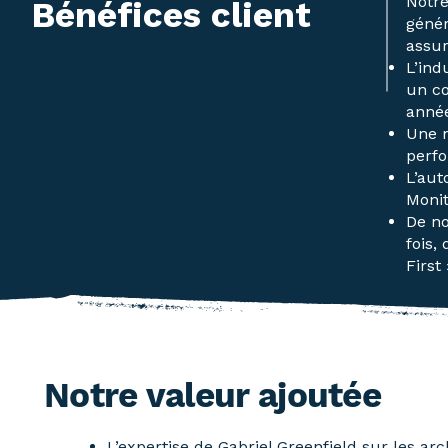
Notre
Bénéfices client
génér
assur
L’ind
un co
anné
Une m
perfo
L’aut
Monit
De no
fois,
First 
Notre valeur ajoutée
L’expertise de Gabriel Greenfield sur les ar