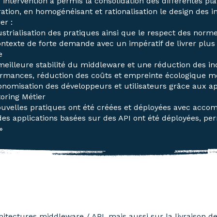
 intervention a permis la consolidation des différentes p
ation, en homogénéisant et rationalisation le design des i
er :
ustrialisation des pratiques ainsi que le respect des norme
ntexte de forte demande avec un impératif de livrer plus 
e
eilleure stabilité du middleware et une réduction des in
rmances, réduction des coûts et empreinte écologique m
onomisation des développeurs et utilisateurs grâce aux app
oring Métier
uvelles pratiques ont été créées et déployées avec ac
 des applications basées sur des API ont été déployées, pe
»
chitectures middleware / API, mais aussi sur la livraison d