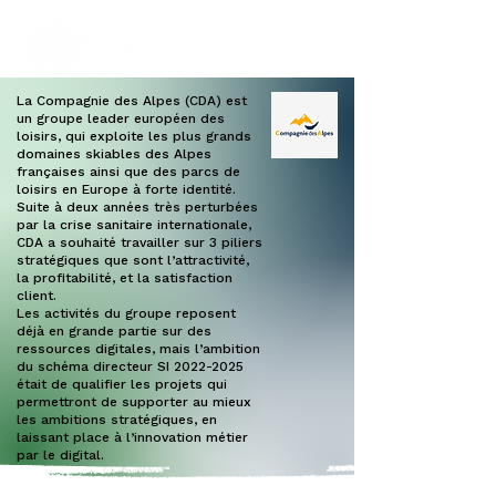
La Compagnie des Alpes (CDA) est
un groupe leader européen des
loisirs, qui exploite les plus grands
domaines skiables des Alpes
françaises ainsi que des parcs de
loisirs en Europe à forte identité.
Suite à deux années très perturbées
par la crise sanitaire internationale,
CDA a souhaité travailler sur 3 piliers
stratégiques que sont l’attractivité,
la profitabilité, et la satisfaction
client.
Les activités du groupe reposent
déjà en grande partie sur des
ressources digitales, mais l’ambition
du schéma directeur SI 2022-2025
était de qualifier les projets qui
permettront de supporter au mieux
les ambitions stratégiques, en
laissant place à l’innovation métier
par le digital.