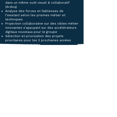
dans un même outil visuel & collaboratif
(Ardoq)
Analyse des forces et faiblesses de
l’existant selon les prismes métier et
techniques
Projection collaborative sur des cibles métier
innovantes s’appuyant sur des accélérateurs
digitaux nouveaux pour le groupe
Sélection et priorisation des projets
prioritaires pour les 3 prochaines années
Notre valeur ajoutée
Des architectes d’entreprise mobilisés pour
faire émerger une vision holistique à jour et
utile du métier et du système d’information
Une adaptation permanente de la
temporalité du projet à la disponibilité des
interlocuteurs CDA
Une acculturation aux accélérateurs digitaux
et à leur potentiel de facilitation pour des
cas d’usages métier avancés voire
différenciants
Une intégration constante des parties
prenantes métier et SI pour co-construire un
existant et une cible pertinents
Une anticipation des risques sur les projets