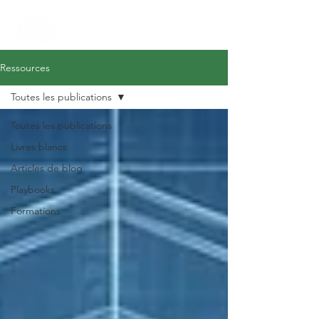
Ressources
Toutes les publications
Toutes les publications
Livres blancs
Articles de blog
Playbooks
Formations