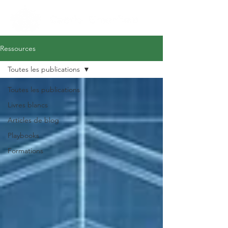
Ressources
Toutes les publications
Toutes les publications
Livres blancs
Articles de blog
Playbooks
Formations