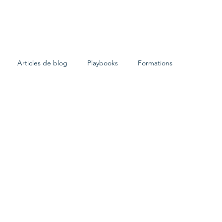
GAME
Notre identité
Cas client
Partena
Articles de blog
Playbooks
Formations