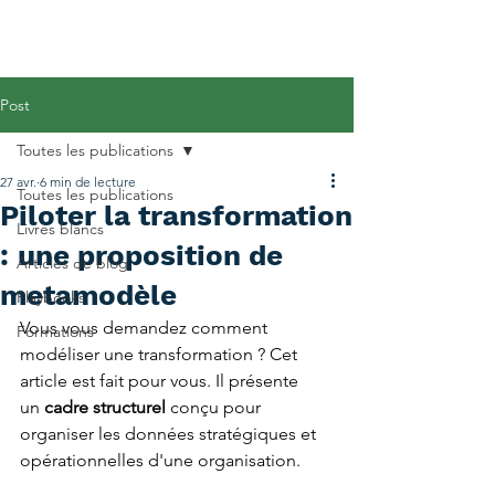
Post
Toutes les publications
27 avr.
6 min de lecture
Toutes les publications
Piloter la transformation
Livres blancs
: une proposition de
Articles de blog
metamodèle
Playbooks
Vous vous demandez comment 
Formations
modéliser une transformation ? Cet 
article est fait pour vous. Il présente 
un 
cadre structurel
 conçu pour 
organiser les données stratégiques et 
opérationnelles d'une organisation.