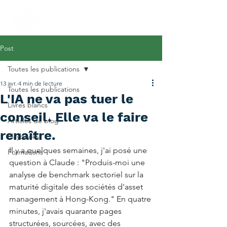
Post
Toutes les publications
13 avr.
4 min de lecture
Toutes les publications
L'IA ne va pas tuer le
Livres blancs
conseil. Elle va le faire
Articles de blog
renaître.
Playbooks
Il y a quelques semaines, j'ai posé une 
Formations
question à Claude : "Produis-moi une 
analyse de benchmark sectoriel sur la 
maturité digitale des sociétés d'asset 
management à Hong-Kong." En quatre 
minutes, j'avais quarante pages 
structurées, sourcées, avec des 