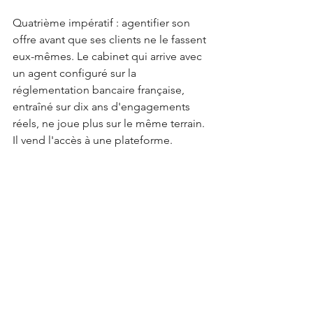
Quatrième impératif : agentifier son 
offre avant que ses clients ne le fassent 
eux-mêmes. Le cabinet qui arrive avec 
un agent configuré sur la 
réglementation bancaire française, 
entraîné sur dix ans d'engagements 
réels, ne joue plus sur le même terrain. 
Il vend l'accès à une plateforme.
Ce que ça signifie pour nous
Chez Gabriel Greenfield, nous avons 
fait un choix stratégique il y a deux ans 
: construire Meridian comme une 
méthodologie propriétaire, pas 
comme un cabinet de conseil 
classique. Cinq référentiels, six phases 
de transformation, une gouvernance à 