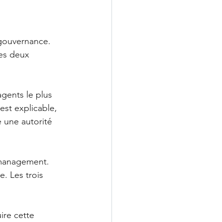
gouvernance. 
les deux 
agents le plus 
est explicable, 
 une autorité 
e management. 
. Les trois 
ire cette 