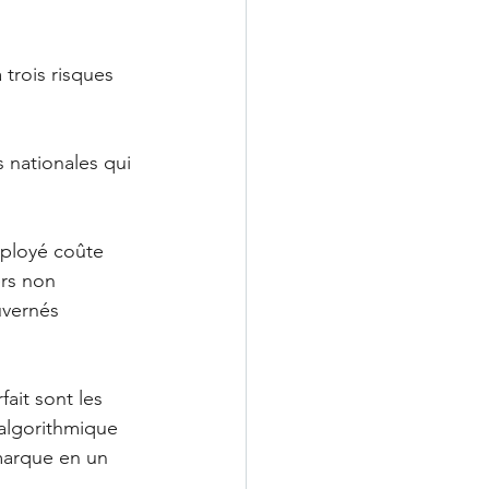
 trois risques 
s nationales qui 
éployé coûte 
rs non 
vernés 
fait sont les 
 algorithmique 
marque en un 