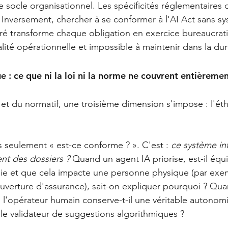
 le socle organisationnel. Les spécificités réglementaires 
 Inversement, chercher à se conformer à l'AI Act sans s
é transforme chaque obligation en exercice bureaucrati
lité opérationnelle et impossible à maintenir dans la du
e : ce que ni la loi ni la norme ne couvrent entièreme
 et du normatif, une troisième dimension s'impose : l'ét
s seulement « est-ce conforme ? ». C'est :
ce système int
ent des dossiers ?
Quand un agent IA priorise, est-il équ
lie et que cela impacte une personne physique (par exem
verture d'assurance), sait-on expliquer pourquoi ? Qua
 l'opérateur humain conserve-t-il une véritable autonom
ple validateur de suggestions algorithmiques ?