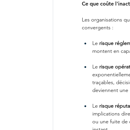
Ce que coûte l'inac
Les organisations qui
convergents :
Le 
risque régle
montent en capa
Le 
risque opéra
exponentielleme
traçables, déci
deviennent une 
Le 
risque réputa
implications dir
ou une fuite de
instant.