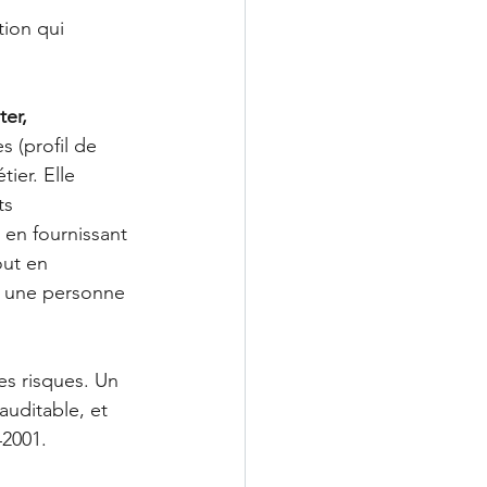
ion qui 
ter, 
 (profil de 
ier. Elle 
ts 
en fournissant 
out en 
e une personne 
es risques. Un 
auditable, et 
42001.