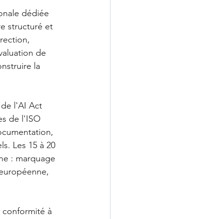
onale dédiée 
e structuré et 
rection, 
valuation de 
struire la 
de l'AI Act 
s de l'ISO 
documentation, 
ls. Les 15 à 20 
nne : marquage 
 européenne, 
a conformité à 