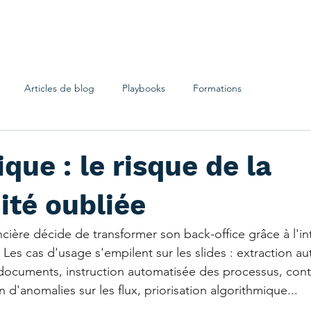
GAME
Notre identité
Cas client
Partena
Articles de blog
Playbooks
Formations
ique : le risque de la
ité oubliée
ière décide de transformer son back-office grâce à l'int
e. Les cas d'usage s'empilent sur les slides : extraction 
ocuments, instruction automatisée des processus, cont
n d'anomalies sur les flux, priorisation algorithmique...