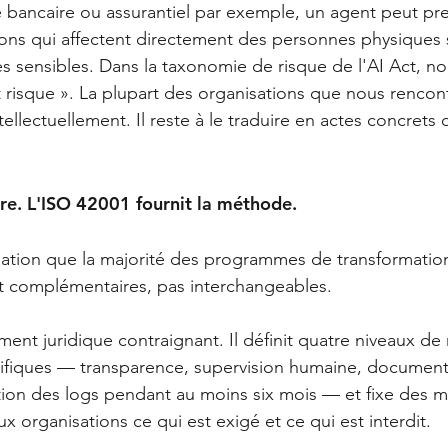
 bancaire ou assurantiel par exemple, un agent peut pr
ions qui affectent directement des personnes physiques 
s sensibles. Dans la taxonomie de risque de l'AI Act, 
ut risque ». La plupart des organisations que nous rencon
llectuellement. Il reste à le traduire en actes concrets 
dre. L'ISO 42001 fournit la méthode.
ulation que la majorité des programmes de transformati
t complémentaires, pas interchangeables.
ment juridique contraignant. Il définit quatre niveaux de r
cifiques — transparence, supervision humaine, document
tion des logs pendant au moins six mois — et fixe des 
aux organisations ce qui est exigé et ce qui est interdit.