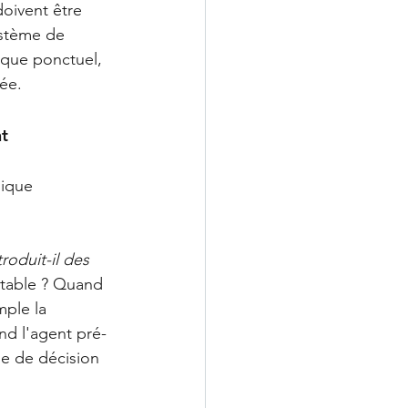
doivent être 
ystème de 
que ponctuel, 
rée.
nt
hique 
roduit-il des 
itable ? Quand 
ple la 
nd l'agent pré-
ie de décision 