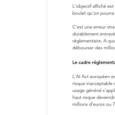
L'objectif affiché es
boulet qu'on pourra t
C'est une erreur str
durablement entravés
règlementaire. A quo
débourser des millio
Le cadre réglementa
L'AI Act européen es
risque inacceptable s
usage général s'appl
haut risque deviendr
millions d'euros ou 7