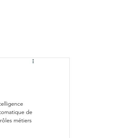
ires
Recrutement
Ressources
Contact
elligence 
automatique de 
rôles métiers 