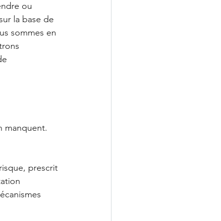
endre ou 
sur la base de 
nous sommes en 
trons 
de 
on manquent. 
isque, prescrit 
ation 
mécanismes 