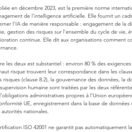
bliée en décembre 2023, est la première norme internati
ement de l'intelligence artificielle. Elle fournit un cadr
rner l'IA de manière responsable : engagement de la di
ée, gestion des risques sur l'ensemble du cycle de vie, é
oration continue. Elle dit aux organisations comment con
rnance.
e les deux est substantiel : environ 80 % des exigences 
haut risque trouvent leur correspondance dans les clause
s risques (clause 8.2), la gouvernance des données, la 
 supervision humaine sont traitées par les deux référentie
d'obligations administratives propres à l'Union europée
conformité UE, enregistrement dans la base de données
autorités nationales.
ertification ISO 42001 ne garantit pas automatiquement l